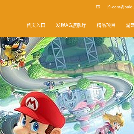
j9·com@baid
首页入口
发现AG旗舰厅
精品项目
游