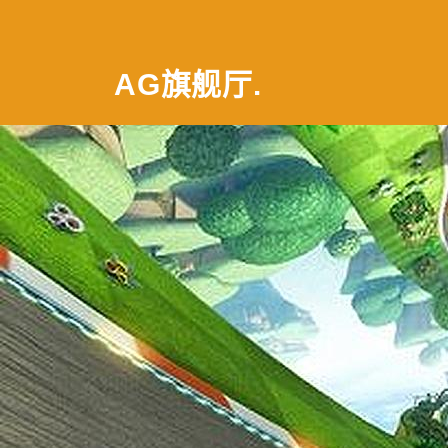
AG旗舰厅
.